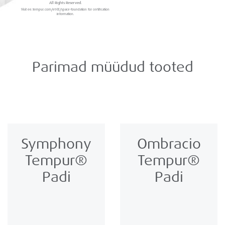
All Rights Reserved.
Visit ee.tempur.com/et-EE/space-foundation for certification
information.
Parimad müüdud tooted
Symphony
Ombracio
Tempur®
Tempur®
Padi
Padi