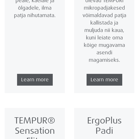
peale, kaelale ja
olevad TEMPURi
õlgadele, ilma
mikropadjakesed
patja nihutamata.
võimaldavad patja
kallistada ja
muljuda nii kaua,
kuni leiate oma
kõige mugavama
asendi
magamiseks.
Learn more
Learn more
TEMPUR®
ErgoPlus
Sensation
Padi