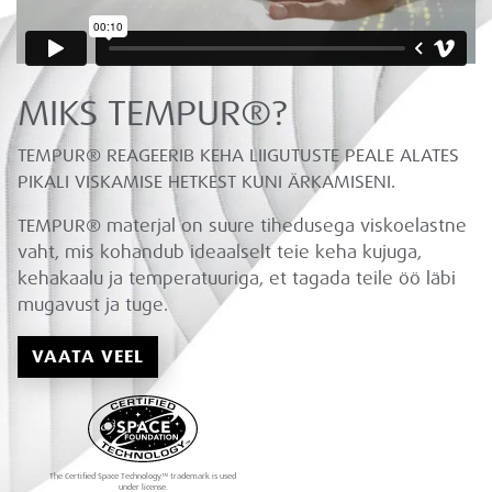
MIKS TEMPUR®?
TEMPUR® REAGEERIB KEHA LIIGUTUSTE PEALE ALATES
PIKALI VISKAMISE HETKEST KUNI ÄRKAMISENI.
TEMPUR® materjal on suure tihedusega viskoelastne
vaht, mis kohandub ideaalselt teie keha kujuga,
kehakaalu ja temperatuuriga, et tagada teile öö läbi
mugavust ja tuge.
VAATA VEEL
The Certified Space Technology™ trademark is used
under license.