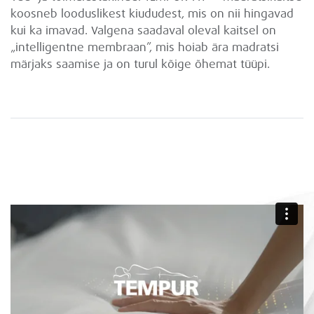
koosneb looduslikest kiududest, mis on nii hingavad
kui ka imavad. Valgena saadaval oleval kaitsel on
„intelligentne membraan”, mis hoiab ära madratsi
märjaks saamise ja on turul kõige õhemat tüüpi.