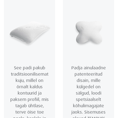
See padi pakub
Padja ainulaadne
traditsioonilisemat
patenteeritud
kuju, millel on
disain, mille
õrnalt kaldus
külgedel on
kontuurid ja
sälgud, loodi
paksem profiil, mis
spetsiaalselt
tagab ühtlase,
kõhulimagajate
terve öise toe
jaoks. Sisemuses