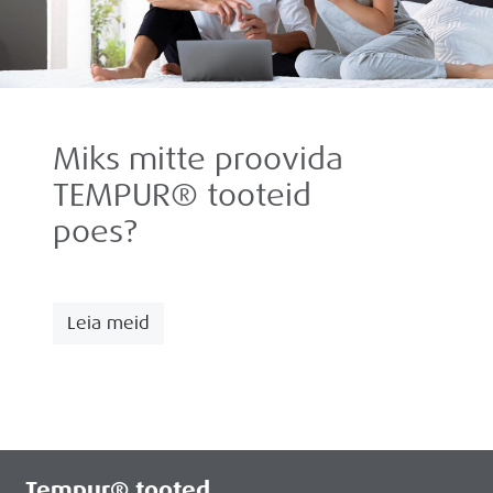
Miks mitte proovida
TEMPUR® tooteid
poes?
Leia meid
Tempur® tooted