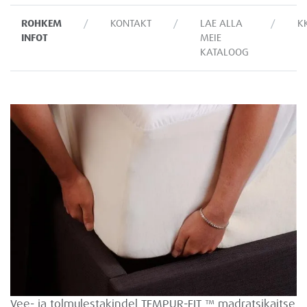
ROHKEM
KONTAKT
LAE ALLA
K
INFOT
MEIE
KATALOOG
Vee- ja tolmulestakindel TEMPUR-FIT ™ madratsikaitse