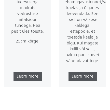
tugevusega
ebamugavustunnet/val
madrats
kaelas ja õlgades
vedrustuse
leevendada. See
imitatsiooni
padi on väikese
tundega. Hea
kaldega
pealt üles tõusta.
ettepoole, et
toetada kaela ja
25cm kõrge.
õlgu. Kui magate
külili või selili,
pakub padi survet
vähendavat tuge.
Learn more
Learn more