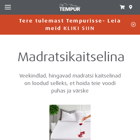
Tere tulemast Tempurisse- Leia
C
meid
KLIKI SIIN
Madratsikaitselina
Veekindlad, hingavad madratsi kaitselinad
on loodud selleks, et hoida teie voodi
puhas ja värske