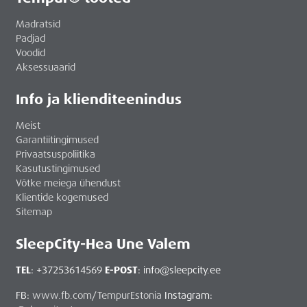
Madratsid
Padjad
Voodid
Aksessuaarid
Info ja klienditeenindus
Meist
Garantiitingimused
Privaatsuspoliitika
Kasutustingimused
Võtke meiega ühendust
Klientide kogemused
Sitemap
SleepCity-Hea Une Valem
TEL
: +37253614569
E-POST
: info@sleepcity.ee
FB:
www.fb.com/TempurEstonia
Instagram: