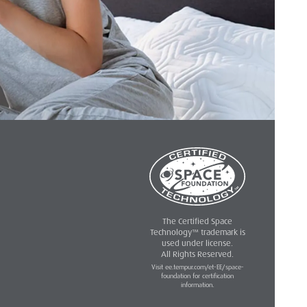
The Certified Space
Technology™ trademark is
used under license.
All Rights Reserved.
Visit ee.tempur.com/et-EE/space-
foundation for certification
information.