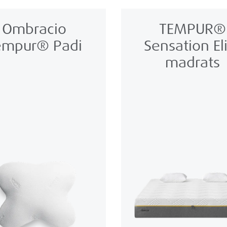
Ombracio
TEMPUR®
empur® Padi
Sensation El
madrats