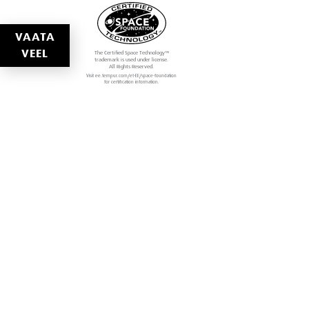
VAATA
VEEL
The Certified Space Technology™
trademark is used under license.
All Rights Reserved.
Visit ee.tempur.com/et-EE/space-foundation
for certification information.