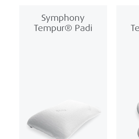
Symphony
Tempur® Padi
T