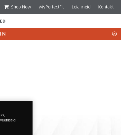
Shop Now
MyPerfectFit
Leia meid
Kontakt
ED
Close
IIN
ks,
veebisaidi