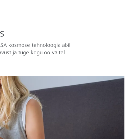
s
ASA kosmose tehnoloogia abil
ust ja tuge kogu öö vältel.