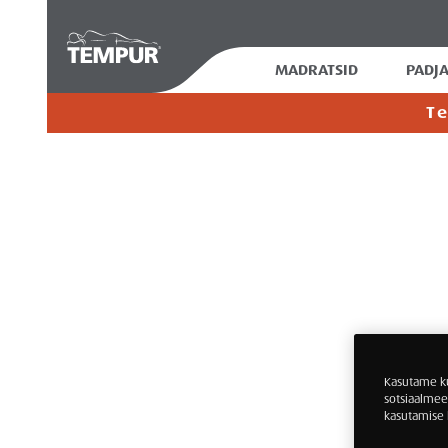
MADRATSID
PADJ
T
Kasutame kü
sotsiaalmee
kasutamise 