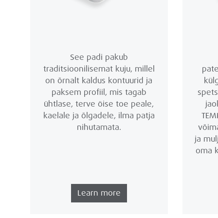
See padi pakub
traditsioonilisemat kuju, millel
pate
on õrnalt kaldus kontuurid ja
kül
paksem profiil, mis tagab
spets
ühtlase, terve öise toe peale,
jao
kaelale ja õlgadele, ilma patja
TEM
nihutamata.
võima
ja mul
oma k
Learn more