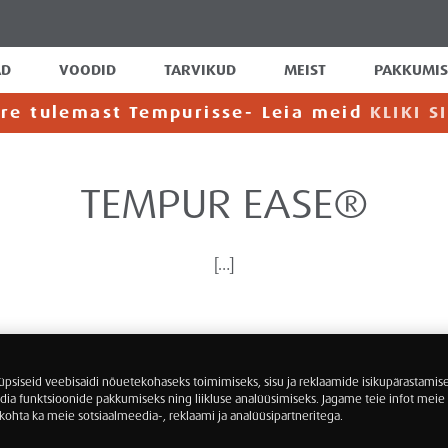
AD
VOODID
TARVIKUD
MEIST
PAKKUMIS
ere tulemast Tempurisse- Leia meid
KLIKI S
TEMPUR EASE®
[…]
psiseid veebisaidi nõuetekohaseks toimimiseks, sisu ja reklaamide isikupärastamise
dia funktsioonide pakkumiseks ning liikluse analüüsimiseks. Jagame teie infot meie 
kohta ka meie sotsiaalmeedia-, reklaami ja analüüsipartneritega.