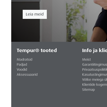
Leia meid
Tempur® tooted
Info ja kl
Madratsid
Meist
Padjad
Garantiitingimu
Voodid
Privaatsuspoliiti
Aksessuaarid
Kasutustingimu
Võtke meiega ü
Klientide koge
Sitemap