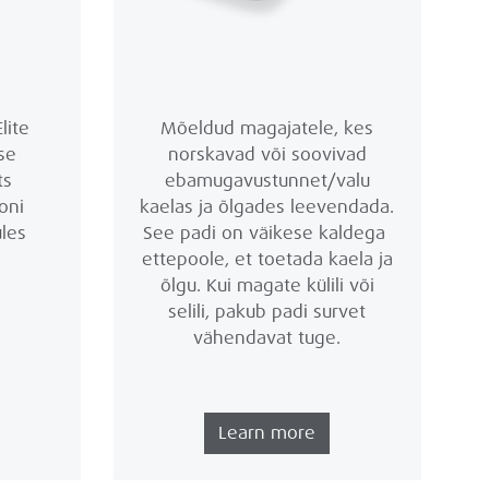
lite
Mõeldud magajatele, kes
se
norskavad või soovivad
ts
ebamugavustunnet/valu
oni
kaelas ja õlgades leevendada.
les
See padi on väikese kaldega
ettepoole, et toetada kaela ja
õlgu. Kui magate külili või
selili, pakub padi survet
vähendavat tuge.
Learn more