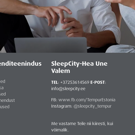
ienditeenindus
SleepCity-Hea Une
Valem
sed
TEL
: +37253614569
E-POST
:
ka
info@sleepcity.ee
sed
FB:
www.fb.com/TempurEstonia
hendust
Instagram:
@sleepcity_tempur
mused
Me vastame Teile nii kiiresti, kui
võimalik.