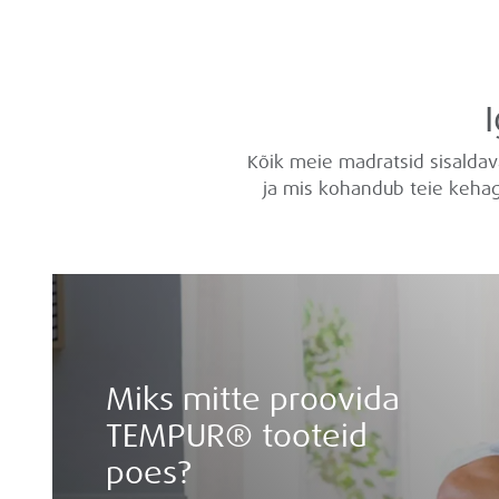
Kõik meie madratsid sisalda
ja mis kohandub teie kehag
Miks mitte proovida
TEMPUR® tooteid
poes?