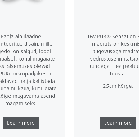
Padja ainulaadne
TEMPUR® Sensation E
nteeritud disain, mille
madrats on keskmi
gedel on sälgud, loodi
tugevusega madra
iaalselt kõhulimagajate
vedrustuse imitatsio
ks. Sisemuses olevad
tundega. Hea pealt ü
PURi mikropadjakesed
tõusta.
ldavad patja kallistada
25cm kõrge.
juda nii kaua, kuni leiate
õige mugavama asendi
magamiseks.
Learn more
Learn more