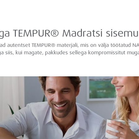
Iga TEMPUR® Madratsi sisemu
vad autentset TEMPUR® materjali, mis on välja töötatud N
a siis, kui magate, pakkudes sellega kompromissitut mugav