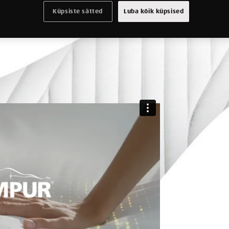
Küpsiste sätted
Luba kõik küpsised